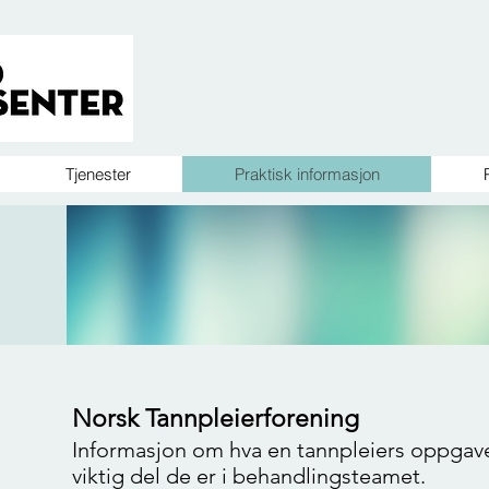
Tjenester
Praktisk informasjon
Norsk Tannpleierforening
Informasjon om hva en tannpleiers oppgave
viktig del de er i behandlingsteamet.