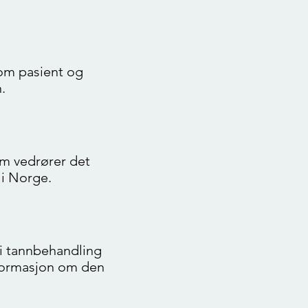
som pasient og
.
som vedrører det
 i Norge.
 i tannbehandling
informasjon om den